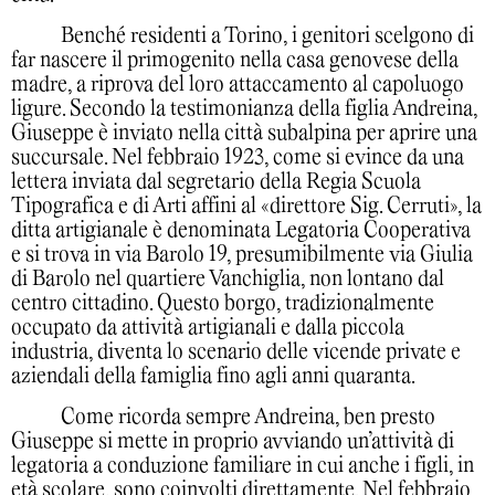
Benché residenti a Torino, i genitori scelgono di
far nascere il primogenito nella casa genovese della
madre, a riprova del loro attaccamento al capoluogo
ligure. Secondo la testimonianza della figlia Andreina,
Giuseppe è inviato nella città subalpina per aprire una
succursale. Nel febbraio 1923, come si evince da una
lettera inviata dal segretario della Regia Scuola
Tipografica e di Arti affini al «direttore Sig. Cerruti», la
ditta artigianale è denominata Legatoria Cooperativa
e si trova in via Barolo 19, presumibilmente via Giulia
di Barolo nel quartiere Vanchiglia, non lontano dal
centro cittadino. Questo borgo, tradizionalmente
occupato da attività artigianali e dalla piccola
industria, diventa lo scenario delle vicende private e
aziendali della famiglia fino agli anni quaranta.
Come ricorda sempre Andreina, ben presto
Giuseppe si mette in proprio avviando un’attività di
legatoria a conduzione familiare in cui anche i figli, in
età scolare, sono coinvolti direttamente. Nel febbraio