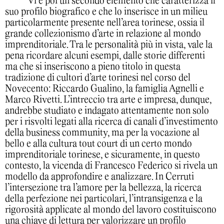
Vi è poi un secondo elemento che caratterizza il
suo profilo biografico e che lo inserisce in un milieu
particolarmente presente nell’area torinese, ossia il
grande collezionismo d’arte in relazione al mondo
imprenditoriale. Tra le personalità più in vista, vale la
pena ricordare alcuni esempi, dalle storie differenti
ma che si inseriscono a pieno titolo in questa
tradizione di cultori d’arte torinesi nel corso del
Novecento: Riccardo Gualino, la famiglia Agnelli e
Marco Rivetti. L’intreccio tra arte e impresa, dunque,
andrebbe studiato e indagato attentamente non solo
per i risvolti legati alla ricerca di canali d’investimento
della business community, ma per la vocazione al
bello e alla cultura tout court di un certo mondo
imprenditoriale torinese, e sicuramente, in questo
contesto, la vicenda di Francesco Federico si rivela un
modello da approfondire e analizzare. In Cerruti
l’intersezione tra l’amore per la bellezza, la ricerca
della perfezione nei particolari, l’intransigenza e la
rigorosità applicate al mondo del lavoro costituiscono
una chiave di lettura per valorizzare un profilo