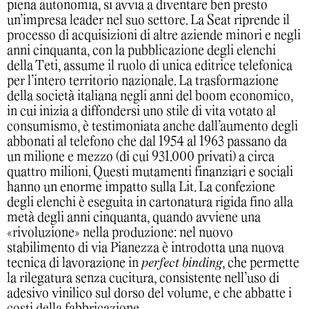
piena autonomia, si avvia a diventare ben presto
un’impresa leader nel suo settore. La Seat riprende il
processo di acquisizioni di altre aziende minori e negli
anni cinquanta, con la pubblicazione degli elenchi
della Teti, assume il ruolo di unica editrice telefonica
per l’intero territorio nazionale. La trasformazione
della società italiana negli anni del boom economico,
in cui inizia a diffondersi uno stile di vita votato al
consumismo, è testimoniata anche dall’aumento degli
abbonati al telefono che dal 1954 al 1963 passano da
un milione e mezzo (di cui 931.000 privati) a circa
quattro milioni. Questi mutamenti finanziari e sociali
hanno un enorme impatto sulla Lit. La confezione
degli elenchi è eseguita in cartonatura rigida fino alla
metà degli anni cinquanta, quando avviene una
«rivoluzione» nella produzione: nel nuovo
stabilimento di via Pianezza è introdotta una nuova
tecnica di lavorazione in
perfect binding
, che permette
la rilegatura senza cucitura, consistente nell’uso di
adesivo vinilico sul dorso del volume, e che abbatte i