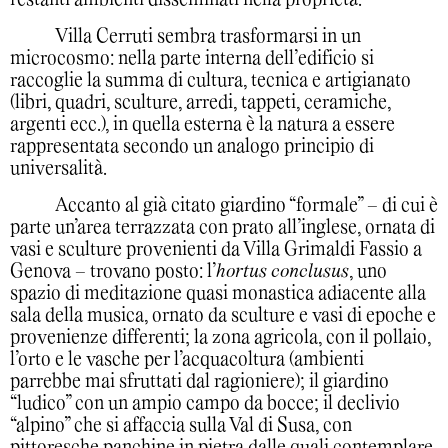
Villa Cerruti sembra trasformarsi in un
microcosmo: nella parte interna dell’edificio si
raccoglie la summa di cultura, tecnica e artigianato
(libri, quadri, sculture, arredi, tappeti, ceramiche,
argenti ecc.), in quella esterna è la natura a essere
rappresentata secondo un analogo principio di
universalità.
Accanto al già citato giardino “formale” – di cui è
parte un’area terrazzata con prato all’inglese, ornata di
vasi e sculture provenienti da Villa Grimaldi Fassio a
Genova – trovano posto: l’
hortus conclusus
, uno
spazio di meditazione quasi monastica adiacente alla
sala della musica, ornato da sculture e vasi di epoche e
provenienze differenti; la zona agricola, con il pollaio,
l’orto e le vasche per l’acquacoltura (ambienti
parrebbe mai sfruttati dal ragioniere); il giardino
“ludico” con un ampio campo da bocce; il declivio
“alpino” che si affaccia sulla Val di Susa, con
pittoresche panchine in pietra dalle quali contemplare