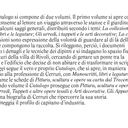
atalogo si compone di due volumi. Il primo volume si apre c
nsente al lettore un viaggio attraverso le stanze e il giardin
alcuni saggi generali, distribuiti secondo i temi:
La collezio
ibri e le legature
;
Gli arredi, i tappeti e le arti decorative
;
La 
ioni sono espressione della volontà di guardare al di là del
e compongono la raccolta. Si rileggono, perciò, i documenti
 i dettagli e le tecniche dei dipinti e si indagano lo spazio fis
tauri della villa di Rivoli, cercando di gettare un ponte tra la
 e l’edificio che decise di non abitare e di trasformare in scr
ggi
segue il vero e proprio
Catalogo
, che si apre, in maniera
o alla professione di Cerruti, con
Manoscritti, libri e legatur
ume le schede di
Pittura, scultura e opere su carta dal Trecen
ondo volume il
Catalogo
prosegue con
Pittura, scultura e ope
rredi
,
Tappeti e altre opere tessili
e
Arti decorative
. Gli
Appar
a biografia di Cerruti che ripercorre la sua storia
teggia il profilo di capitano d’industria.