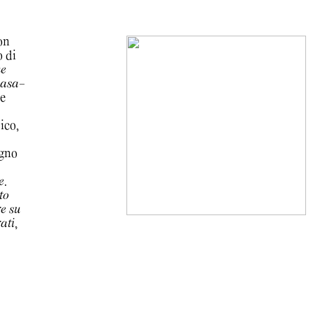
on
o di
ne
casa-
le
ico,
igno
e
.
to
re su
ati
,