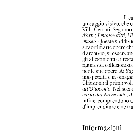
Il c
un saggio visivo, che co
Villa Cerruti. Seguono 
d’arte
;
I manoscritti, i l
museo
. Queste suddivis
straordinarie opere ch
d’archivio, si osservano
gli allestimenti e i res
figura del collezionista
per le sue opere. Ai
Sa
inaspettata e in omaggi
Chiudono il primo vol
all’Ottocento
. Nel sec
carta dal Novecento
,
A
infine, comprendono un
d’imprenditore e ne trat
Informazioni